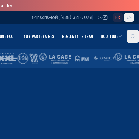
arder.
Inscris-toi
(438) 321-7078
|
FR
EN
ONE FOOT
NOS PARTENAIRES
RÈGLEMENTS LSAQ
BOUTIQUE
Re