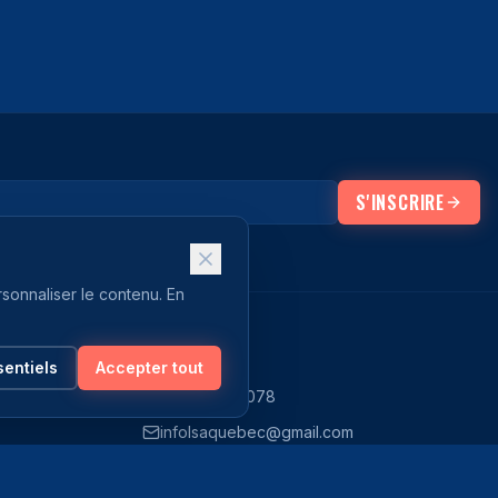
S'INSCRIRE
rsonnaliser le contenu. En
NOUS JOINDRE
sentiels
Accepter tout
(438) 321-7078
infolsaquebec@gmail.com