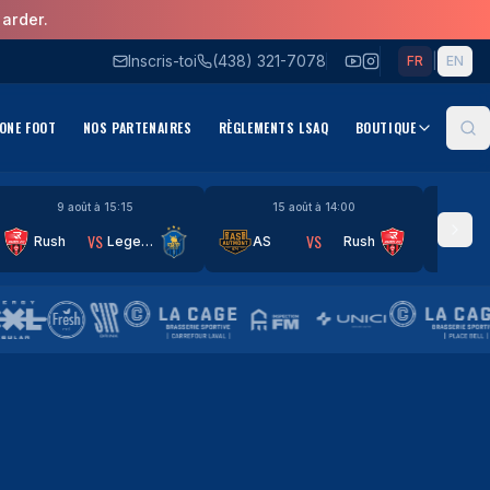
arder.
Inscris-toi
(438) 321-7078
|
FR
EN
ONE FOOT
NOS PARTENAIRES
RÈGLEMENTS LSAQ
BOUTIQUE
Re
9 août à 15:15
15 août à 14:00
VS
VS
Rush
Legends
AS
Rush