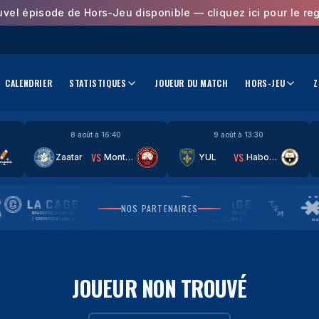
uvel épisode de Hors-Jeu disponible — cliquez ici pour le reg
CALENDRIER
STATISTIQUES
JOUEUR DU MATCH
HORS-JEU
Z
8 août à 16:40
9 août à 13:30
VS
VS
Zaatar
Montréal
YUL
Haboub
NOS PARTENAIRES
JOUEUR NON TROUVÉ