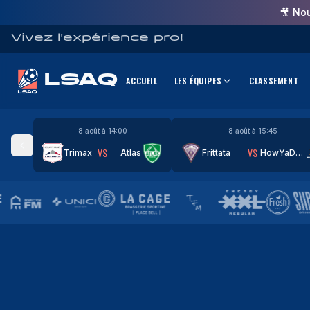
🎥 No
Vivez l'expérience pro!
LSAQ
ACCUEIL
LES ÉQUIPES
CLASSEMENT
8 août à 14:00
8 août à 15:45
VS
VS
Trimax
Atlas
Frittata
HowYaDoinnn