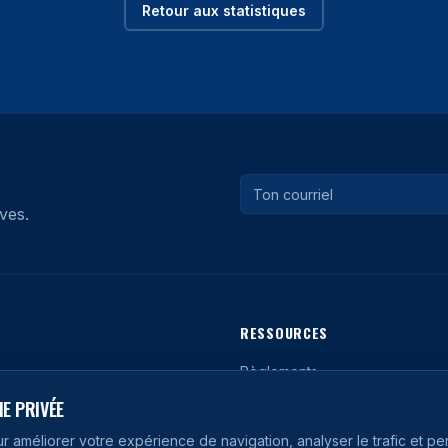
Retour aux statistiques
ves.
RESSOURCES
Règlements
Nos Partenaires
E PRIVÉE
Articles
ur améliorer votre expérience de navigation, analyser le trafic et pe