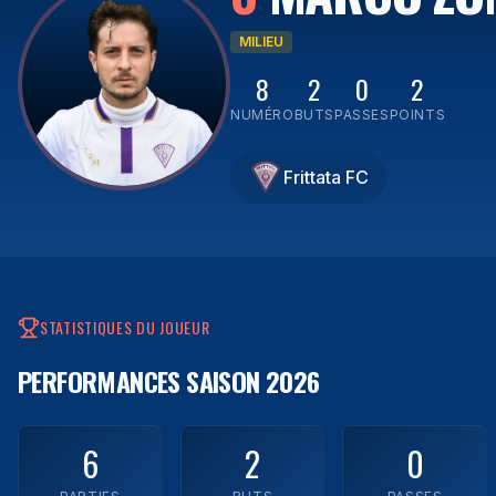
MILIEU
8
2
0
2
NUMÉRO
BUTS
PASSES
POINTS
Frittata FC
STATISTIQUES DU JOUEUR
PERFORMANCES
SAISON 2026
6
2
0