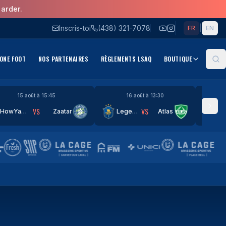
arder.
Inscris-toi
(438) 321-7078
|
FR
EN
ONE FOOT
NOS PARTENAIRES
RÈGLEMENTS LSAQ
BOUTIQUE
Re
15 août à 15:45
16 août à 13:30
VS
VS
HowYaDoinnn
Zaatar
Legends
Atlas