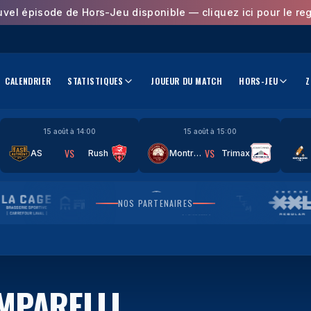
uvel épisode de Hors-Jeu disponible — cliquez ici pour le reg
CALENDRIER
STATISTIQUES
JOUEUR DU MATCH
HORS-JEU
Z
15 août à 14:00
15 août à 15:00
VS
VS
AS
Rush
Montréal
Trimax
NOS PARTENAIRES
MPARELLI