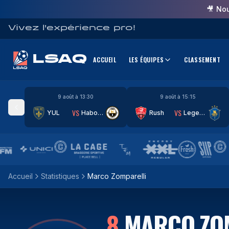
🎥 No
Vivez l'expérience pro!
LSAQ
ACCUEIL
LES ÉQUIPES
CLASSEMENT
9 août à 13:30
9 août à 15:15
VS
VS
YUL
Haboub
Rush
Legends
Accueil
Statistiques
Marco Zomparelli
8
MARCO ZO