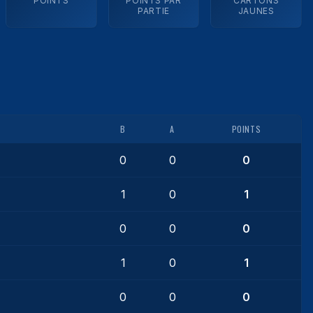
POINTS
POINTS PAR
CARTONS
PARTIE
JAUNES
B
A
POINTS
0
0
0
1
0
1
0
0
0
1
0
1
0
0
0