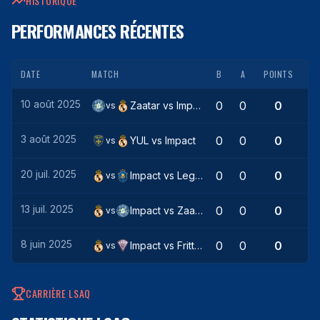
HISTORIQUE
PERFORMANCES RÉCENTES
DATE
MATCH
B
A
POINTS
10 août 2025
0
0
0
Zaatar
vs
Impact
vs
3 août 2025
0
0
0
YUL
vs
Impact
vs
20 juil. 2025
0
0
0
Impact
vs
Legends
vs
13 juil. 2025
0
0
0
Impact
vs
Zaatar
vs
8 juin 2025
0
0
0
Impact
vs
Frittata
vs
CARRIÈRE LSAQ