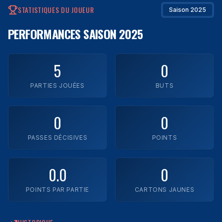
STATISTIQUES DU JOUEUR
Saison 2025
Impact Laval
PERFORMANCES
SAISON 2025
Legends FC
Montréal Town FC
5
0
Rush FC
PARTIES JOUÉES
BUTS
Trimax
0
0
YUL FC
PASSES DÉCISIVES
POINTS
Zaatar FC
0.0
0
Voir toutes les équipes
POINTS PAR PARTIE
CARTONS JAUNES