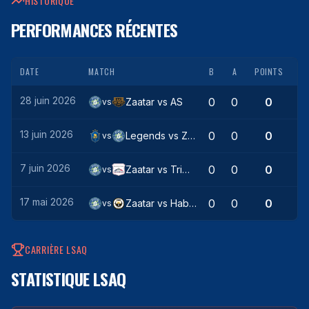
HISTORIQUE
PERFORMANCES RÉCENTES
DATE
MATCH
B
A
POINTS
28 juin 2026
0
0
0
Zaatar
vs
AS
vs
13 juin 2026
0
0
0
Legends
vs
Zaatar
vs
7 juin 2026
0
0
0
Zaatar
vs
Trimax
vs
17 mai 2026
0
0
0
Zaatar
vs
Haboub
vs
CARRIÈRE LSAQ
STATISTIQUE LSAQ