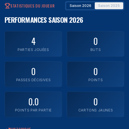
STATISTIQUES DU JOUEUR
Saison 2026
Saison 2025
Impact Laval
PERFORMANCES
SAISON 2026
Legends FC
Montréal Town FC
4
0
Rush FC
PARTIES JOUÉES
BUTS
Trimax
0
0
YUL FC
PASSES DÉCISIVES
POINTS
Zaatar FC
0.0
0
Voir toutes les équipes
POINTS PAR PARTIE
CARTONS JAUNES