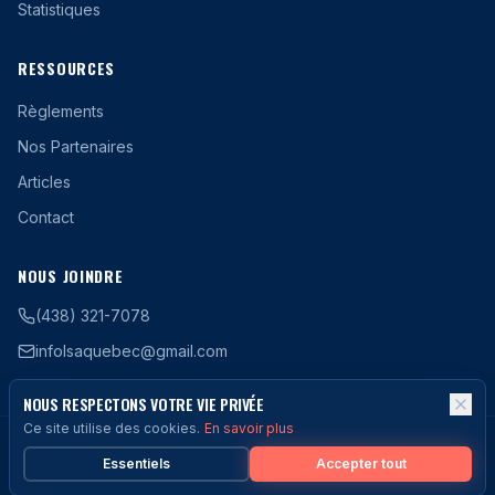
Statistiques
RESSOURCES
Règlements
Nos Partenaires
Articles
Contact
NOUS JOINDRE
(438) 321-7078
infolsaquebec@gmail.com
NOUS RESPECTONS VOTRE VIE PRIVÉE
Ce site utilise des cookies.
En savoir plus
©
2026
LSAQ -
Ligue de Soccer Amateur du Québec
.
Tous droits
réservés.
Essentiels
Accepter tout
Politique de confidentialité
Conditions d'utilisation