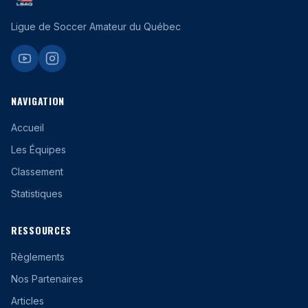
Impact Laval
Ligue de Soccer Amateur du Québec
Legends FC
Montréal Town FC
NAVIGATION
Rush FC
Accueil
Trimax
Les Équipes
Classement
YUL FC
Statistiques
Zaatar FC
RESSOURCES
Voir toutes les équipes
Règlements
Nos Partenaires
Articles