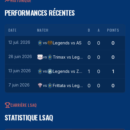
HISTORIQUE
PERFORMANCES RÉCENTES
DATE
MATCH
B
A
POINTS
12 juil. 2026
0
0
0
Legends
vs
AS
vs
28 juin 2026
0
0
0
Trimax
vs
Legends
vs
13 juin 2026
1
0
1
Legends
vs
Zaatar
vs
7 juin 2026
0
0
0
Frittata
vs
Legends
vs
CARRIÈRE LSAQ
STATISTIQUE LSAQ