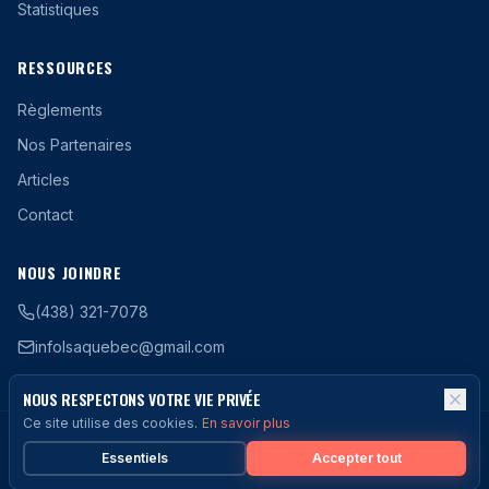
Statistiques
RESSOURCES
Règlements
Nos Partenaires
Articles
Contact
NOUS JOINDRE
(438) 321-7078
infolsaquebec@gmail.com
NOUS RESPECTONS VOTRE VIE PRIVÉE
Ce site utilise des cookies.
En savoir plus
©
2026
LSAQ -
Ligue de Soccer Amateur du Québec
.
Tous droits
réservés.
Essentiels
Accepter tout
Politique de confidentialité
Conditions d'utilisation