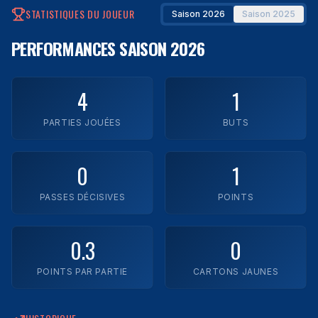
STATISTIQUES DU JOUEUR
Saison 2026
Saison 2025
Impact Laval
PERFORMANCES
SAISON 2026
Legends FC
Montréal Town FC
4
1
Rush FC
PARTIES JOUÉES
BUTS
Trimax
0
1
YUL FC
PASSES DÉCISIVES
POINTS
Zaatar FC
0.3
0
Voir toutes les équipes
POINTS PAR PARTIE
CARTONS JAUNES