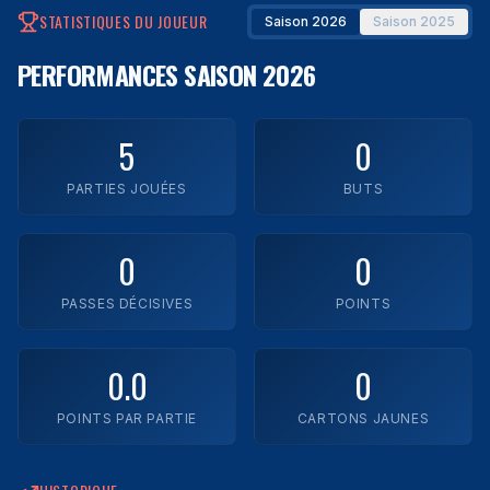
STATISTIQUES DU JOUEUR
Saison 2026
Saison 2025
Impact Laval
PERFORMANCES
SAISON 2026
Legends FC
Montréal Town FC
5
0
Rush FC
PARTIES JOUÉES
BUTS
Trimax
0
0
YUL FC
PASSES DÉCISIVES
POINTS
Zaatar FC
0.0
0
Voir toutes les équipes
POINTS PAR PARTIE
CARTONS JAUNES