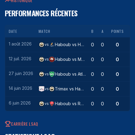
HISTORIQUE
PERFORMANCES RÉCENTES
DATE
MATCH
B
A
POINTS
1 août 2026
0
0
0
Haboub
vs
HowYaDoinnn
vs
12 juil. 2026
0
0
0
Haboub
vs
Montréal
vs
27 juin 2026
0
0
0
Haboub
vs
Atlas
vs
14 juin 2026
0
0
0
Trimax
vs
Haboub
vs
6 juin 2026
0
0
0
Haboub
vs
Rush
vs
CARRIÈRE LSAQ