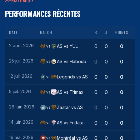
HISTORIQUE
PERFORMANCES RÉCENTES
DATE
MATCH
B
A
POINTS
2 août 2026
0
0
0
AS
vs
YUL
vs
25 juil. 2026
0
0
0
AS
vs
Haboub
vs
12 juil. 2026
0
0
0
Legends
vs
AS
vs
5 juil. 2026
0
0
0
AS
vs
Trimax
vs
28 juin 2026
0
0
0
Zaatar
vs
AS
vs
14 juin 2026
0
0
0
AS
vs
Frittata
vs
16 mai 2026
0
0
0
Montréal
vs
AS
vs