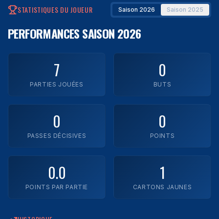
STATISTIQUES DU JOUEUR
Saison 2026
Saison 2025
Impact Laval
PERFORMANCES
SAISON 2026
Legends FC
Montréal Town FC
7
0
Rush FC
PARTIES JOUÉES
BUTS
Trimax
0
0
YUL FC
PASSES DÉCISIVES
POINTS
Zaatar FC
0.0
1
Voir toutes les équipes
POINTS PAR PARTIE
CARTONS JAUNES