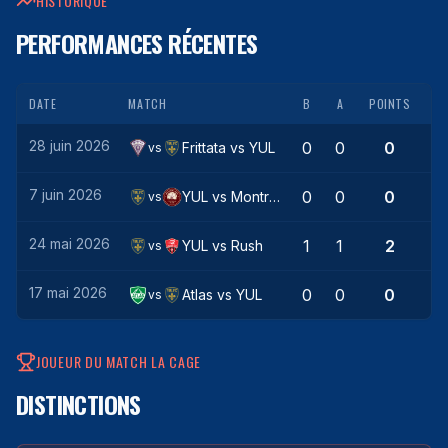
HISTORIQUE
PERFORMANCES RÉCENTES
DATE
MATCH
B
A
POINTS
28 juin 2026
0
0
0
Frittata
vs
YUL
vs
7 juin 2026
0
0
0
YUL
vs
Montréal
vs
24 mai 2026
1
1
2
YUL
vs
Rush
vs
17 mai 2026
0
0
0
Atlas
vs
YUL
vs
JOUEUR DU MATCH LA CAGE
DISTINCTIONS