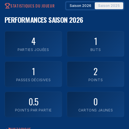
STATISTIQUES DU JOUEUR
Saison 2026
Saison 2025
Impact Laval
PERFORMANCES
SAISON 2026
Legends FC
Montréal Town FC
4
1
Rush FC
PARTIES JOUÉES
BUTS
Trimax
1
2
YUL FC
PASSES DÉCISIVES
POINTS
Zaatar FC
0.5
0
Voir toutes les équipes
POINTS PAR PARTIE
CARTONS JAUNES